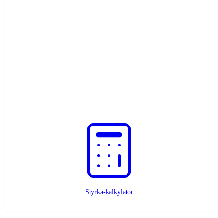
Behöver du hjälp?
Kontakta oss här
Specialuppdrag?
Be om ett erbjudande
Styrka-kalkylator