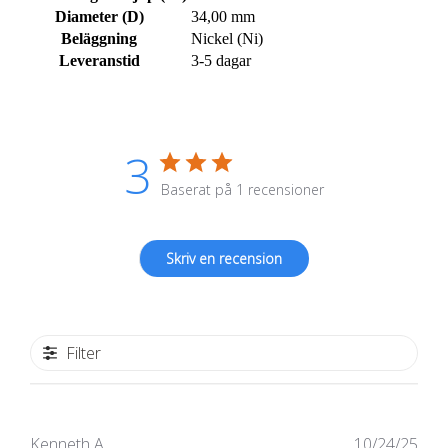
Diameter (D)
34,00 mm
Beläggning
Nickel (Ni)
Leveranstid
3-5 dagar
3
Baserat på 1 recensioner
Skriv en recension
Filter
Publ
Kenneth A.
10/24/25