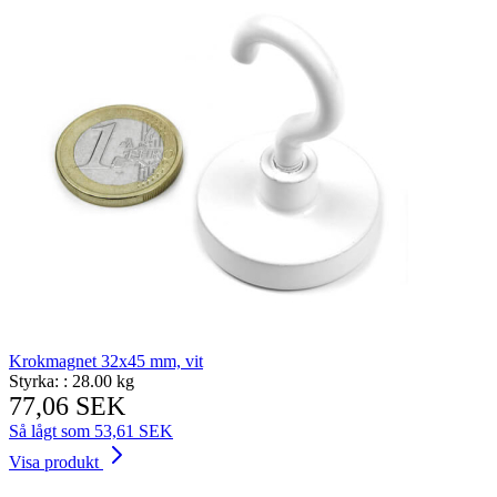
Krokmagnet 32x45 mm, vit
Styrka: :
28.00 kg
77,06 SEK
Så lågt som
53,61 SEK
Visa produkt