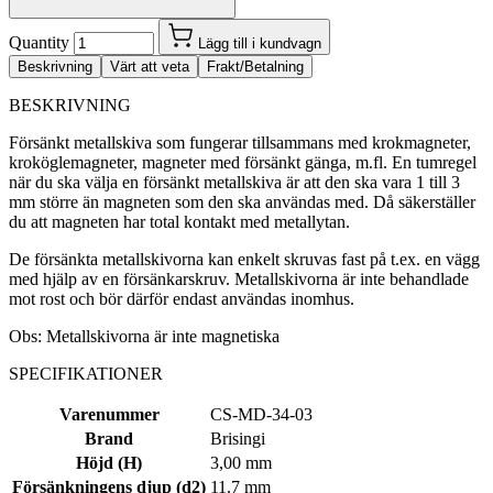
Quantity
Lägg till i kundvagn
Beskrivning
Värt att veta
Frakt/Betalning
BESKRIVNING
Försänkt metallskiva som fungerar tillsammans med krokmagneter,
kroköglemagneter, magneter med försänkt gänga, m.fl. En tumregel
när du ska välja en försänkt metallskiva är att den ska vara 1 till 3
mm större än magneten som den ska användas med. Då säkerställer
du att magneten har total kontakt med metallytan.
De försänkta metallskivorna kan enkelt skruvas fast på t.ex. en vägg
med hjälp av en försänkarskruv. Metallskivorna är inte behandlade
mot rost och bör därför endast användas inomhus.
Obs: Metallskivorna är inte magnetiska
SPECIFIKATIONER
Varenummer
CS-MD-34-03
Brand
Brisingi
Höjd (H)
3,00 mm
Försänkningens djup (d2)
11.7 mm