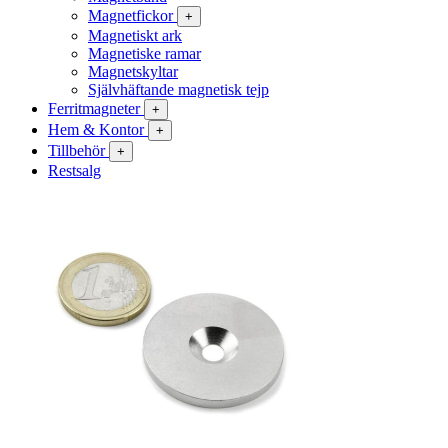
Magnetfickor
+
Magnetiskt ark
Magnetiske ramar
Magnetskyltar
Självhäftande magnetisk tejp
Ferritmagneter
+
Hem & Kontor
+
Tillbehör
+
Restsalg