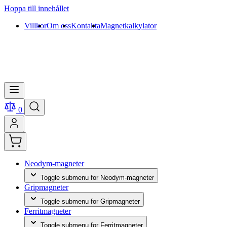
Hoppa till innehållet
Villkor
Om oss
Kontakta
Magnetkalkylator
0
Neodym-magneter
Toggle submenu for Neodym-magneter
Gripmagneter
Toggle submenu for Gripmagneter
Ferritmagneter
Toggle submenu for Ferritmagneter