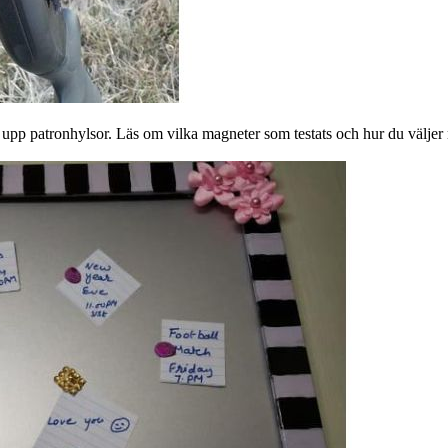
 upp patronhylsor. Läs om vilka magneter som testats och hur du väljer r